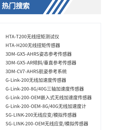
热门搜索
美国 Parker Lord MicroStrain 的 WSDA-BASE-
101-LXRS 是一款 USB 操作网关/无线模拟输出基
站，具有八个模拟输出，可中继从其本地网络内
的任何传感器收集的数据。LORD Sensing无线
传感器网络可通过可扩展的传感器网络实现同
HTA-T200无线扭矩测试仪
步，高速传感和数据聚合。我们的无线传感系统
是测试和测量，远程监控，系统性能分析和嵌入
HTA-H200无线扭矩传感器
式应用的理想选择。
3DM-GX5-AHRS姿态参考传感器
3DM-GX5-AR倾斜/垂直参考传感器
3DM-CV7-AHRS航姿参考系统
G-Link-200无线加速度传感器
G-Link-200-8G/40G三轴加速度传感器
G-Link-200-OEM嵌入式无线加速度传感器
G-Link-200-OEM-8G/40G无线加速度计
SG-LINK-200无线应变/模拟传感器
SG-LINK-200-OEM无线应变/模拟传感器