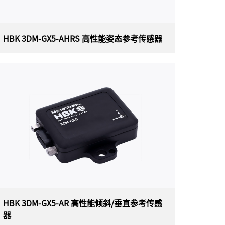
HBK 3DM-GX5-AHRS 高性能姿态参考传感器
HBK 3DM-GX5-AHRS 高性能姿态参考传
感器
美国HBK（原Lord）MicroStrain 3DM-GX5-
AHRS (3DM-GX5-25) 高性能姿态参考传感器，
是目前最小、最轻的精密工业 AHRS。3DM-GX5-
AHRS具有完全校准和温度补偿的三轴加速度
计、陀螺仪和磁力计，可在所有动态条件下实现
测量质量的最佳组合。双板载处理器运行独特的
自适应扩展卡尔曼滤波器 (EKF)，可实现出色的
动态姿态估计，使其成为各种应用的理想选择，
包括平台稳定性、机器人技术以及车辆健康状况
和使用情况监控。
HBK 3DM-GX5-AR 高性能倾斜/垂直参考传感
器