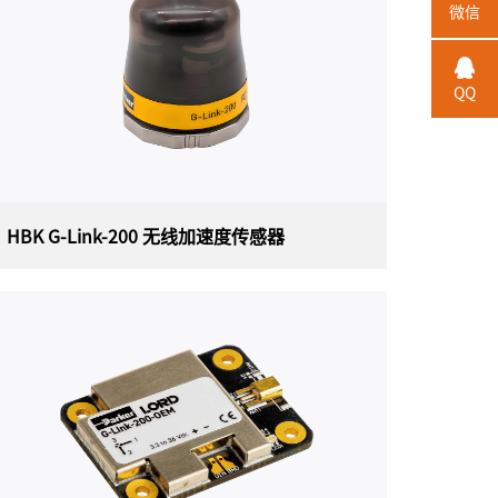
微信
美国HBK（原Lord）MicroStrain 3DM-CV7-
AHRS战术级OEM IMU/AHRS传感器， 是一款惯
性测量单元 (IMU)和姿态航向参考系统(AHRS) ，
是迄今为止最小、最轻的OEM封装并提供战术级
QQ
性能。每个3DM-CV7-AHRS传感器均经过单独校
准，可在各种操作条件下实现最佳性能。
HBK G-Link-200 无线加速度传感器
HBK G-Link-200 无线加速度传感器
美国HBK（原LORD）公司原装进口MicroStrain
G-Link-200嵌入式无线加速度传感器是一款具有
板载三轴无线加速度计传感器，可实现高分辨率
数据采集，且噪声和漂移极低。 G-Link-200派生
的振动参数可以长期监控关键性能指标，同时最
大限度地延长电池寿命。