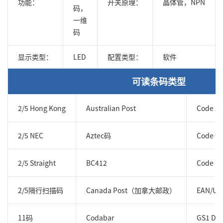
功能：
开关原理：
晶体管，NPN
码，
一维
码
显示类型：
LED
配置类型：
软件
可读条码类型
2/5 Hong Kong
Australian Post
Code 39
2/5 NEC
Aztec码
Code 93
2/5 Straight
BC412
Code 1
2/5隔行扫描码
Canada Post（加拿大邮政）
EAN/UP
11码
Codabar
GS1 Dat