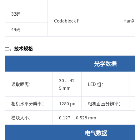
32码
Codablock F
HanXin
49码
二、技术规格
光学数据
30 ... 42
读取距离：
LED 组：
自
5 mm
相机水平分辨率：
1280 px
相机垂直分辨率：
9
模块大小：
0.127 ... 0.528 mm
电气数据