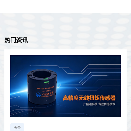
美国HBK（原 LORD）MicroStrain SG-LINK-200-OEM 嵌入式无
线应变/模拟传感器，是一款小型无线节点，具有2个模拟输入通
道，可供OEM集成，具有板载 PGA、滤波和高分辨率ADC，用于
精确测量各种传感器类型，包括应变计、称重传感器、压力传感器
和加速度计。此外，数字脉冲输入通道可以轻松集成到霍尔效应传
感器，以报告RPM或脉冲计数。多功能性和小尺寸使SG-Link-200-
OEM能够轻松集成到许多应用中。
热门资讯
头条