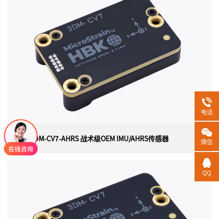
美国HBK（原LORD）MicroStrain 3DM-GX5-AR（3DM-
GX5-15）高性能倾斜/垂直参考传感器（通用封装），是
目前最小、最轻的工业 VRU。它具有三轴加速度计、陀螺
仪和温度传感器，以实现测量质量的最佳组合。3DM-
GX5-AR非常适合各种应用，包括平台稳定天线指向和使用
情况监控。
电话
HBK 3DM-CV7-AHRS 战术级OEM IMU/AHRS传感器
微信
HBK 3DM-CV7-AHRS 战术级OEM IMU/AHRS传感
QQ
器
美国HBK（原Lord）MicroStrain 3DM-CV7-AHRS战术级
OEM IMU/AHRS传感器， 是一款惯性测量单元 (IMU)和姿